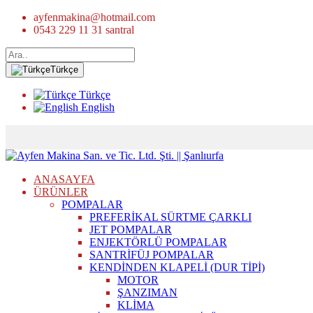
ayfenmakina@hotmail.com
0543 229 11 31 santral
Türkçe
Türkçe
English
ANASAYFA
ÜRÜNLER
POMPALAR
PREFERİKAL SÜRTME ÇARKLI
JET POMPALAR
ENJEKTÖRLÜ POMPALAR
SANTRİFÜJ POMPALAR
KENDİNDEN KLAPELİ (DUR TİPİ)
MOTOR
ŞANZIMAN
KLİMA