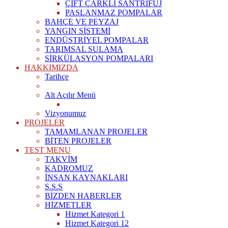
ÇİFT ÇARKLI SANTRİFÜJ
PASLANMAZ POMPALAR
BAHÇE VE PEYZAJ
YANGIN SİSTEMİ
ENDÜSTRİYEL POMPALAR
TARIMSAL SULAMA
SİRKÜLASYON POMPALARI
HAKKIMIZDA
Tarihçe
Alt Açılır Menü
Vizyonumuz
PROJELER
TAMAMLANAN PROJELER
BİTEN PROJELER
TEST MENU
TAKVİM
KADROMUZ
İNSAN KAYNAKLARI
S.S.S
BİZDEN HABERLER
HİZMETLER
Hizmet Kategori 1
Hizmet Kategori 12