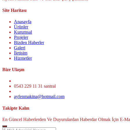
Site Haritası
Anasayfa
Ürünler
Kurumsal
Projeler
Bizden Haberler
Galeri
İletişim
Hizmetler
Bize Ulaşın
0543 229 11 31 santral
ayfenmakina@hotmail.com
Takipte Kalın
En Güncel Haberlerden Ve Duyurulardan Haberdar Olmak İçin E-Mail