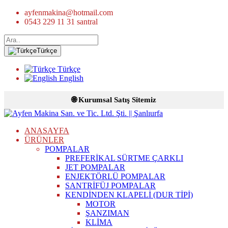
ayfenmakina@hotmail.com
0543 229 11 31 santral
Türkçe
Türkçe
English
🌐 Kurumsal Satış Sitemiz
ANASAYFA
ÜRÜNLER
POMPALAR
PREFERİKAL SÜRTME ÇARKLI
JET POMPALAR
ENJEKTÖRLÜ POMPALAR
SANTRİFÜJ POMPALAR
KENDİNDEN KLAPELİ (DUR TİPİ)
MOTOR
ŞANZIMAN
KLİMA