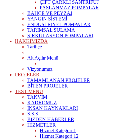
ÇİFT ÇARKLI SANTRİFÜJ
PASLANMAZ POMPALAR
BAHÇE VE PEYZAJ
YANGIN SİSTEMİ
ENDÜSTRİYEL POMPALAR
TARIMSAL SULAMA
SİRKÜLASYON POMPALARI
HAKKIMIZDA
Tarihçe
Alt Açılır Menü
Vizyonumuz
PROJELER
TAMAMLANAN PROJELER
BİTEN PROJELER
TEST MENU
TAKVİM
KADROMUZ
İNSAN KAYNAKLARI
S.S.S
BİZDEN HABERLER
HİZMETLER
Hizmet Kategori 1
Hizmet Kategori 12