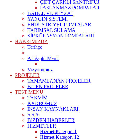
ÇİFT ÇARKLI SANTRİFÜJ
PASLANMAZ POMPALAR
BAHÇE VE PEYZAJ
YANGIN SİSTEMİ
ENDÜSTRİYEL POMPALAR
TARIMSAL SULAMA
SİRKÜLASYON POMPALARI
HAKKIMIZDA
Tarihçe
Alt Açılır Menü
Vizyonumuz
PROJELER
TAMAMLANAN PROJELER
BİTEN PROJELER
TEST MENU
TAKVİM
KADROMUZ
İNSAN KAYNAKLARI
S.S.S
BİZDEN HABERLER
HİZMETLER
Hizmet Kategori 1
Hizmet Kategori 12