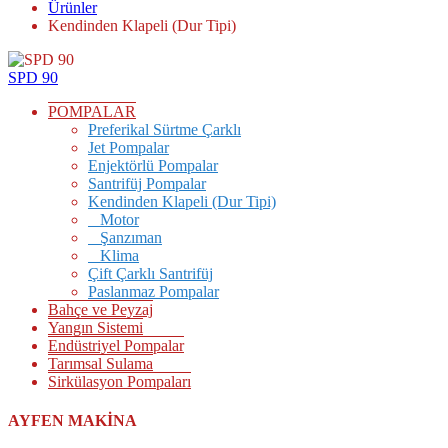
Ürünler
Kendinden Klapeli (Dur Tipi)
SPD 90
POMPALAR
Preferikal Sürtme Çarklı
Jet Pompalar
Enjektörlü Pompalar
Santrifüj Pompalar
Kendinden Klapeli (Dur Tipi)
Motor
Şanzıman
Klima
Çift Çarklı Santrifüj
Paslanmaz Pompalar
Bahçe ve Peyzaj
Yangın Sistemi
Endüstriyel Pompalar
Tarımsal Sulama
Sirkülasyon Pompaları
AYFEN MAKİNA