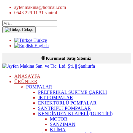
ayfenmakina@hotmail.com
0543 229 11 31 santral
Türkçe
Türkçe
English
🌐 Kurumsal Satış Sitemiz
ANASAYFA
ÜRÜNLER
POMPALAR
PREFERİKAL SÜRTME ÇARKLI
JET POMPALAR
ENJEKTÖRLÜ POMPALAR
SANTRİFÜJ POMPALAR
KENDİNDEN KLAPELİ (DUR TİPİ)
MOTOR
ŞANZIMAN
KLİMA