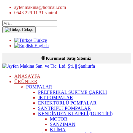
ayfenmakina@hotmail.com
0543 229 11 31 santral
Türkçe
Türkçe
English
🌐 Kurumsal Satış Sitemiz
ANASAYFA
ÜRÜNLER
POMPALAR
PREFERİKAL SÜRTME ÇARKLI
JET POMPALAR
ENJEKTÖRLÜ POMPALAR
SANTRİFÜJ POMPALAR
KENDİNDEN KLAPELİ (DUR TİPİ)
MOTOR
ŞANZIMAN
KLİMA