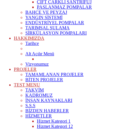
ÇİFT ÇARKLI SANTRİFÜJ
PASLANMAZ POMPALAR
BAHÇE VE PEYZAJ
YANGIN SİSTEMİ
ENDÜSTRİYEL POMPALAR
TARIMSAL SULAMA
SİRKÜLASYON POMPALARI
HAKKIMIZDA
Tarihçe
Alt Açılır Menü
Vizyonumuz
PROJELER
TAMAMLANAN PROJELER
BİTEN PROJELER
TEST MENU
TAKVİM
KADROMUZ
İNSAN KAYNAKLARI
S.S.S
BİZDEN HABERLER
HİZMETLER
Hizmet Kategori 1
Hizmet Kategori 12