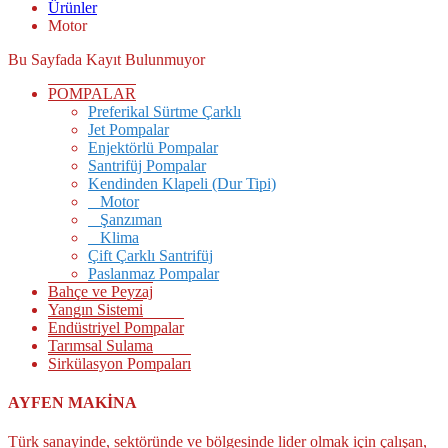
Ürünler
Motor
Bu Sayfada Kayıt Bulunmuyor
POMPALAR
Preferikal Sürtme Çarklı
Jet Pompalar
Enjektörlü Pompalar
Santrifüj Pompalar
Kendinden Klapeli (Dur Tipi)
Motor
Şanzıman
Klima
Çift Çarklı Santrifüj
Paslanmaz Pompalar
Bahçe ve Peyzaj
Yangın Sistemi
Endüstriyel Pompalar
Tarımsal Sulama
Sirkülasyon Pompaları
AYFEN MAKİNA
Türk sanayinde, sektöründe ve bölgesinde lider olmak için çalışan,