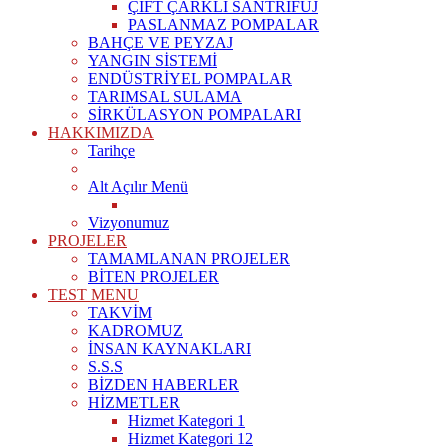
ÇİFT ÇARKLI SANTRİFÜJ
PASLANMAZ POMPALAR
BAHÇE VE PEYZAJ
YANGIN SİSTEMİ
ENDÜSTRİYEL POMPALAR
TARIMSAL SULAMA
SİRKÜLASYON POMPALARI
HAKKIMIZDA
Tarihçe
Alt Açılır Menü
Vizyonumuz
PROJELER
TAMAMLANAN PROJELER
BİTEN PROJELER
TEST MENU
TAKVİM
KADROMUZ
İNSAN KAYNAKLARI
S.S.S
BİZDEN HABERLER
HİZMETLER
Hizmet Kategori 1
Hizmet Kategori 12