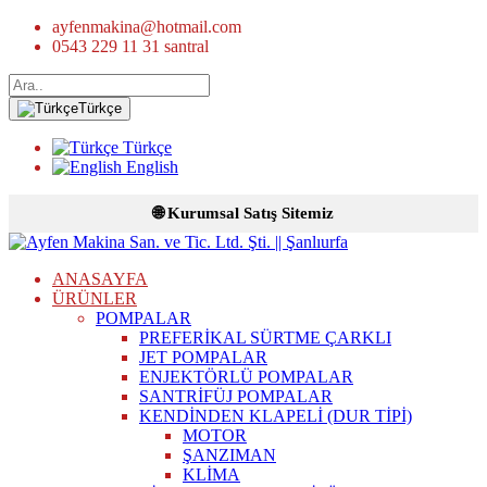
ayfenmakina@hotmail.com
0543 229 11 31 santral
Türkçe
Türkçe
English
🌐 Kurumsal Satış Sitemiz
ANASAYFA
ÜRÜNLER
POMPALAR
PREFERİKAL SÜRTME ÇARKLI
JET POMPALAR
ENJEKTÖRLÜ POMPALAR
SANTRİFÜJ POMPALAR
KENDİNDEN KLAPELİ (DUR TİPİ)
MOTOR
ŞANZIMAN
KLİMA