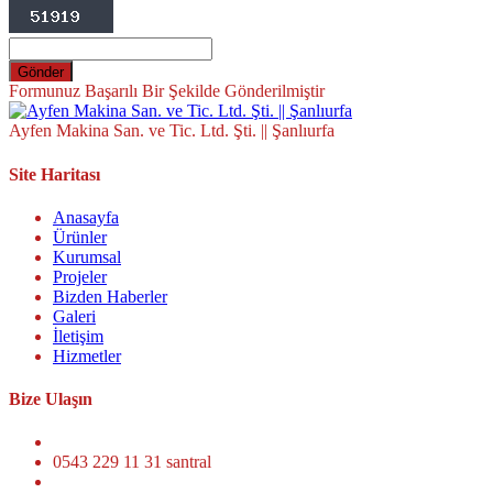
Gönder
Formunuz Başarılı Bir Şekilde Gönderilmiştir
Ayfen Makina San. ve Tic. Ltd. Şti. || Şanlıurfa
Site Haritası
Anasayfa
Ürünler
Kurumsal
Projeler
Bizden Haberler
Galeri
İletişim
Hizmetler
Bize Ulaşın
0543 229 11 31 santral